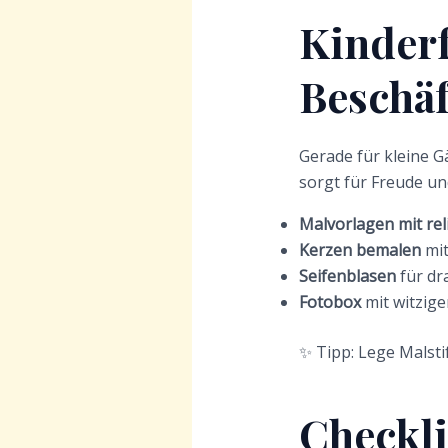
Kinderf
Beschäf
Gerade für kleine G
sorgt für Freude un
Malvorlagen mit re
Kerzen bemalen
mit
Seifenblasen
für d
Fotobox
mit witzige
✨ Tipp: Lege Malstif
Checkli