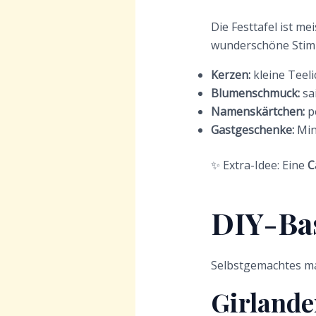
Die Festtafel ist me
wunderschöne Stim
Kerzen:
kleine Teeli
Blumenschmuck:
sa
Namenskärtchen:
pe
Gastgeschenke:
Min
✨ Extra-Idee: Eine
C
DIY-Bas
Selbstgemachtes mac
Girland