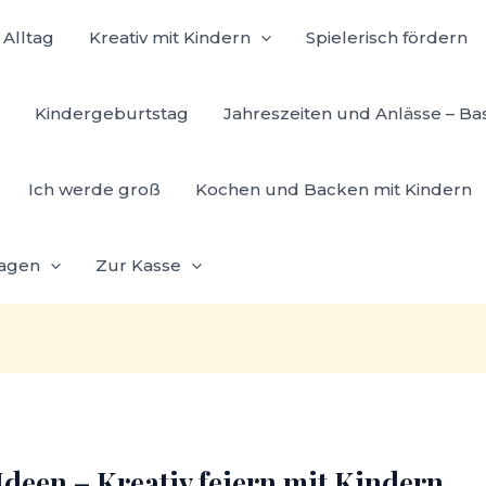
Alltag
Kreativ mit Kindern
Spielerisch fördern
Kindergeburtstag
Jahreszeiten und Anlässe – Ba
Ich werde groß
Kochen und Backen mit Kindern
lagen
Zur Kasse
deen – Kreativ feiern mit Kindern