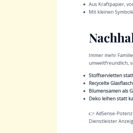
Aus Kraftpapier, vo
Mit kleinen Symbole
Nachhal
Immer mehr Familien
umweltfreundlich, so
Stoffservietten sta
Recycelte Glasflasc
Blumensamen als G
Deko leihen statt k
👉 AdSense-Potenzia
Dienstleister Anzei