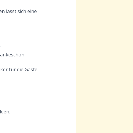
n lässt sich eine
r
 Dankeschön
er für die Gäste.
deen: