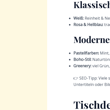
Klassisc
Weiß:
Reinheit & N
Rosa & Hellblau:
tra
Moderne
Pastellfarben:
Mint,
Boho-Stil:
Naturtön
Greenery:
viel Grün
👉 SEO-Tipp: Viele
Untertiteln oder Bi
Tischde