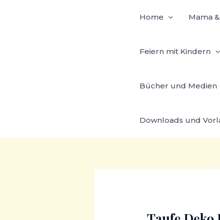
Zum
Home
Mama & 
Inhalt
springen
Feiern mit Kindern
Bücher und Medien
Downloads und Vor
Taufe Deko I