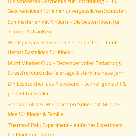
Die schönsten Geschenke zur Einschulung – 100
magische
Winterfenster
Geschenkideen für einen unvergesslichen Schulstart
Sommerferien mit Kindern – Die besten Ideen für
drinnen & draußen
Windspiel aus Federn und Perlen basteln – bunte
Herbst Bastelidee für Kinder
Mutti Mindset Club – Dezember voller Entlastung:
Stressfrei durch die Feiertage & stark ins neue Jahr
DIY Lesezeichen aus Klebeband – schnell gemacht &
perfekt für Kinder
Schoko-Lollis zu Weihnachten: Süße Last-Minute-
Idee für Kinder & Familie
Thermo-Effekt Experiment – einfaches Experiment
für Kinder mit Stiften