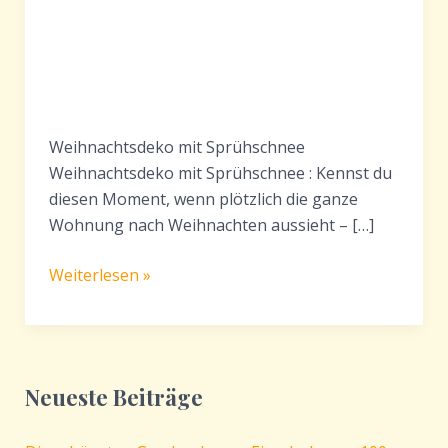
Weihnachtsdeko mit Sprühschnee
Weihnachtsdeko mit Sprühschnee : Kennst du
diesen Moment, wenn plötzlich die ganze
Wohnung nach Weihnachten aussieht – […]
Weihnachtsdeko
Weiterlesen »
mit
Sprühschnee
–
so
Neueste Beiträge
zauberst
du