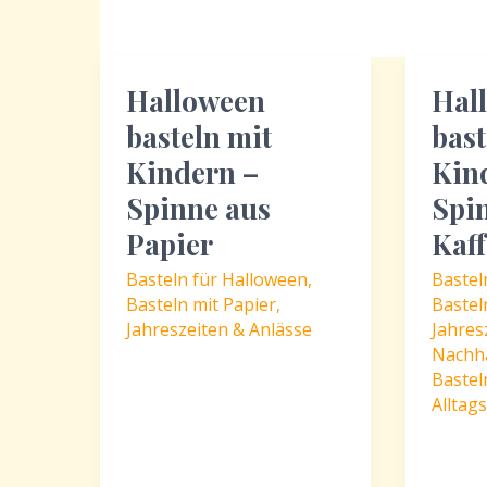
Halloween
Hal
basteln mit
bast
Kindern –
Kin
Spinne aus
Spi
Papier
Kaff
Basteln für Halloween
,
Bastel
Basteln mit Papier
,
Bastel
Jahreszeiten & Anlässe
Jahres
Nachha
Bastel
Alltag