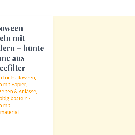
loween
eln mit
dern – bunte
nne aus
eefilter
n für Halloween
,
n mit Papier
,
zeiten & Anlässe
,
ltig basteln /
n mit
smaterial