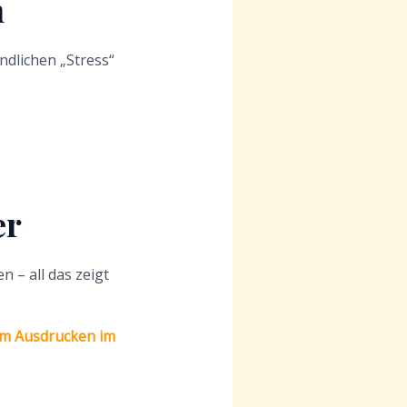
n
dlichen „Stress“
er
n – all das zeigt
zum Ausdrucken im