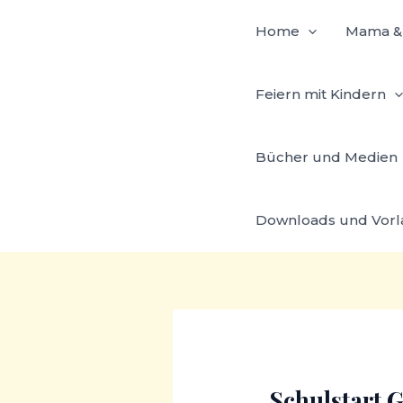
Zum
Home
Mama & 
Inhalt
springen
Feiern mit Kindern
Bücher und Medien
Downloads und Vor
Schulstart G