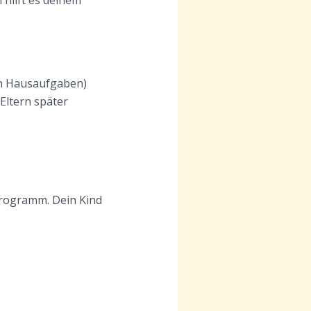
 hilft es deinem
ann Hausaufgaben)
Eltern später
programm. Dein Kind