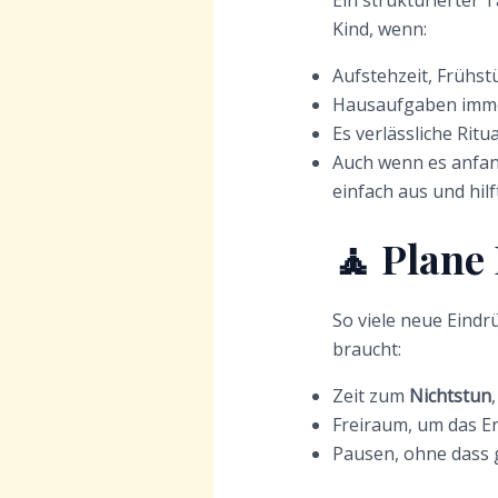
Ein strukturierter 
Kind, wenn:
Aufstehzeit, Frühst
Hausaufgaben imme
Es verlässliche Rit
Auch wenn es anfang
einfach aus und hil
🧘 Plane 
So viele neue Eindr
braucht:
Zeit zum
Nichtstun
Freiraum, um das Er
Pausen, ohne dass g