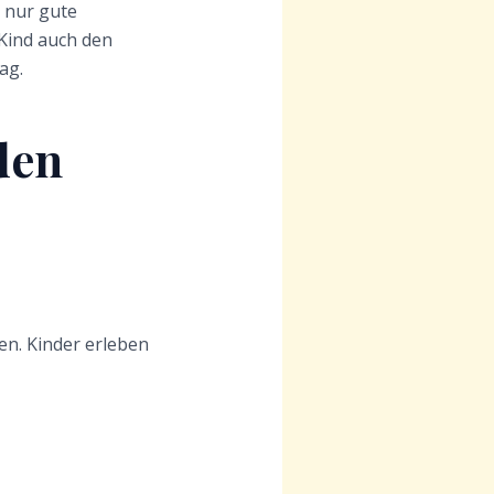
t nur gute
Kind auch den
ag.
den
nen. Kinder erleben