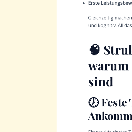
Erste Leistungsbe
Gleichzeitig mache
und kognitiv. All d
🧠 Stru
warum 
sind
🕖 Feste
Ankomm