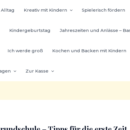
Alltag
Kreativ mit Kindern
Spielerisch fördern
Kindergeburtstag
Jahreszeiten und Anlässe – Ba
Ich werde groß
Kochen und Backen mit Kindern
lagen
Zur Kasse
rundschule – Tipps für die erste Zeit