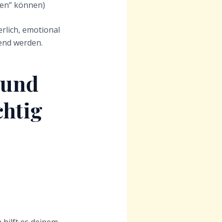
ten“ können)
rlich, emotional
gend werden.
– und
htig