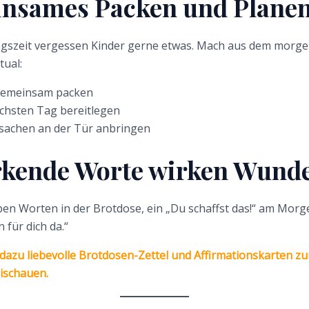
insames Packen und Plane
ngszeit vergessen Kinder gerne etwas. Mach aus dem morgen
tual:
gemeinsam packen
ächsten Tag bereitlegen
lsachen an der Tür anbringen
rkende Worte wirken Wund
eben Worten in der Brotdose, ein „Du schaffst das!“ am Morge
 für dich da.“
 dazu liebevolle Brotdosen-Zettel und Affirmationskarten 
ischauen.