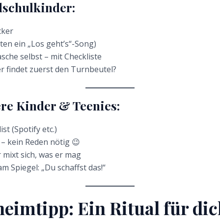
dschulkinder:
cker
tten ein „Los geht’s“-Song)
sche selbst – mit Checkliste
er findet zuerst den Turnbeutel?
re Kinder & Teenies:
t (Spotify etc.)
 – kein Reden nötig 😉
 mixt sich, was er mag
m Spiegel: „Du schaffst das!“
eimtipp: Ein Ritual für di