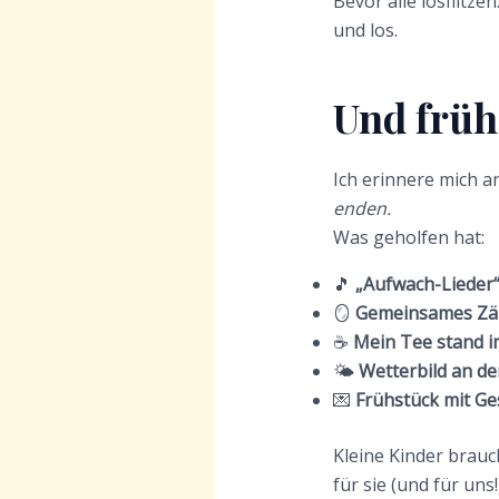
Bevor alle losflitze
und los.
Und früh
Ich erinnere mich 
enden.
Was geholfen hat:
🎵
„Aufwach-Lieder
🪞
Gemeinsames Zäh
☕
Mein Tee stand i
🌤️
Wetterbild an de
💌
Frühstück mit Ge
Kleine Kinder brauc
für sie (und für uns!)