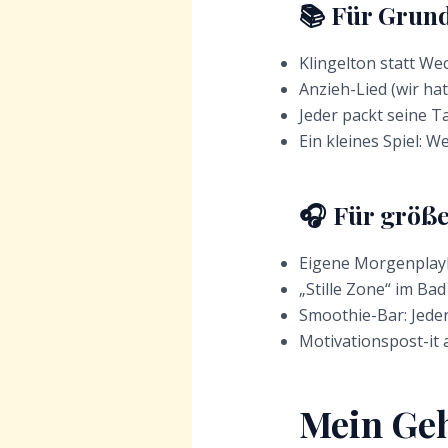
📚 Für Grun
Klingelton statt We
Anzieh-Lied (wir ha
Jeder packt seine Ta
Ein kleines Spiel: W
🎧 Für größe
Eigene Morgenplaylis
„Stille Zone“ im Bad
Smoothie-Bar: Jeder
Motivationspost-it a
Mein Geh