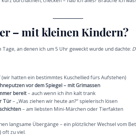
n: kurz durchatmen, checken – hab ich alles? Brauche ich was
er – mit kleinen Kindern?
an Tage, an denen ich um 5 Uhr geweckt wurde und dachte:
D
“
(wir hatten ein bestimmtes Kuschellied fürs Aufstehen)
neputzen vor dem Spiegel – mit Grimassen
mmer bereit
– auch wenn ich ihn kalt trank
r Tür
– „Was ziehen wir heute an?“ spielerisch lösen
schichten
– am liebsten Mini-Märchen oder Tierfakten
hen langsame Übergänge – ein plötzlicher Wechsel vom Bett 
 oft zu viel.