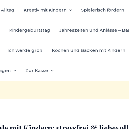
Alltag
Kreativ mit Kindern
Spielerisch fördern
Kindergeburtstag
Jahreszeiten und Anlässe – Ba
Ich werde groß
Kochen und Backen mit Kindern
lagen
Zur Kasse
e mit Kindern: stressfrei & liebevoll