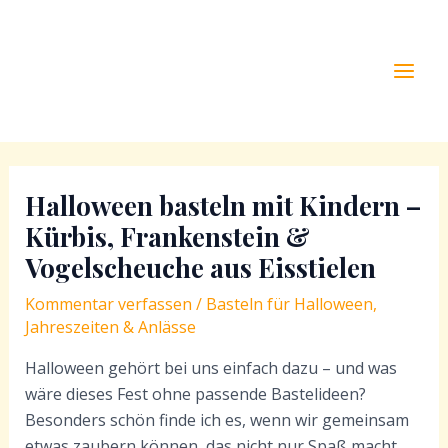
Zum
Inhalt
springen
Mai
Men
Halloween basteln mit Kindern –
Kürbis, Frankenstein &
Vogelscheuche aus Eisstielen
Kommentar verfassen
/
Basteln für Halloween
,
Jahreszeiten & Anlässe
Halloween gehört bei uns einfach dazu – und was
wäre dieses Fest ohne passende Bastelideen?
Besonders schön finde ich es, wenn wir gemeinsam
etwas zaubern können, das nicht nur Spaß macht,