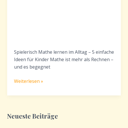
Spielerisch Mathe lernen im Alltag – 5 einfache
Ideen für Kinder Mathe ist mehr als Rechnen –
und es begegnet
Mathe-
Weiterlesen »
Spiele
für
Kinder
im
Neueste Beiträge
Alltag
–