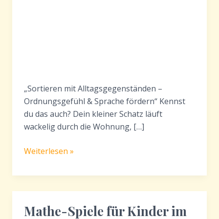
„Sortieren mit Alltagsgegenständen –
Ordnungsgefühl & Sprache fördern“ Kennst
du das auch? Dein kleiner Schatz läuft
wackelig durch die Wohnung, […]
Sortieren
Weiterlesen »
mit
Alltagsgegenständen
–
Spielidee
Mathe-Spiele für Kinder im
für