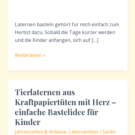
Laternen basteln gehört für mich einfach zum
Herbst dazu. Sobald die Tage kürzer werden
und die Kinder anfangen, sich auf […]
Laternen
Weiterlesen »
basteln
mit
Kindern
–
Tierlaternen aus
Öltrick
Kraftpapiertüten mit Herz –
&
Fingerpunkte-
einfache Bastelidee für
Laterne
Kinder
Jahreszeiten & Anlässe
,
Laternenfest / Sankt