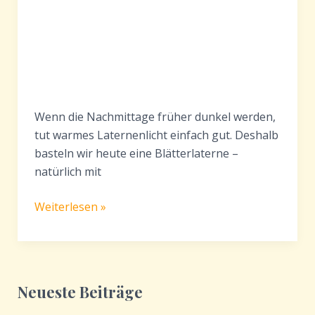
Wenn die Nachmittage früher dunkel werden,
tut warmes Laternenlicht einfach gut. Deshalb
basteln wir heute eine Blätterlaterne –
natürlich mit
Blätterlaterne
Weiterlesen »
basteln
–
gemütliche
Herbst
Neueste Beiträge
Bastelidee