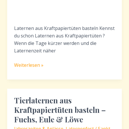
Laternen aus Kraftpapiertüten basteln Kennst
du schon Laternen aus Kraftpapiertüten ?
Wenn die Tage kürzer werden und die
Laternenzeit näher
Laternen
Weiterlesen »
aus
Kraftpapiertüten
basteln
–
Tierlaternen aus
Mond,
Kraftpapiertüten basteln –
Sterne
&
Fuchs, Eule & Löwe
Sonne
Jahreszeiten & Anlässe
,
Laternenfest / Sankt