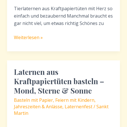
Tierlaternen aus Kraftpapiertüten mit Herz so
einfach und bezaubernd Manchmal braucht es
gar nicht viel, um etwas richtig Schönes zu
Tierlaternen
Weiterlesen »
aus
Kraftpapiertüten
mit
Herz
Laternen aus
–
Kraftpapiertüten basteln –
einfache
Bastelidee
Mond, Sterne & Sonne
für
Basteln mit Papier
,
Feiern mit Kindern
,
Kinder
Jahreszeiten & Anlässe
,
Laternenfest / Sankt
Martin