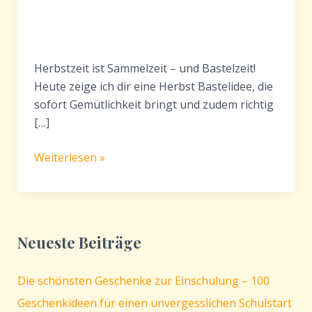
Herbstzeit ist Sammelzeit – und Bastelzeit!
Heute zeige ich dir eine Herbst Bastelidee, die
sofort Gemütlichkeit bringt und zudem richtig
[…]
Herbstliche
Weiterlesen »
Tieranhänger
aus
Holzscheiben
basteln
Neueste Beiträge
–
einfache
Die schönsten Geschenke zur Einschulung – 100
Herbst
Bastelidee
Geschenkideen für einen unvergesslichen Schulstart