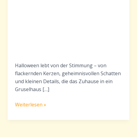
Halloween lebt von der Stimmung – von
flackernden Kerzen, geheimnisvollen Schatten
und kleinen Details, die das Zuhause in ein
Gruselhaus […]
Halloween-
Weiterlesen »
Fenstersilhouetten
&
Schattenspiele
–