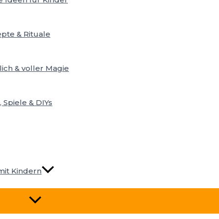
pte & Rituale
lich & voller Magie
 Spiele & DIYs
mit Kindern
Menü
Umschalten