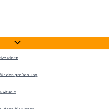
Menü
Umschalten
tive Ideen
s für den großen Tag
& Rituale
e Ideen für Kinder