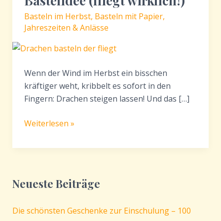
Bastelidee (fliegt wirklich!)
Basteln im Herbst
,
Basteln mit Papier
,
Jahreszeiten & Anlässe
Wenn der Wind im Herbst ein bisschen
kräftiger weht, kribbelt es sofort in den
Fingern: Drachen steigen lassen! Und das […]
Drachen
Weiterlesen »
basteln
mit
Kindern
–
Neueste Beiträge
einfache
Herbst
Die schönsten Geschenke zur Einschulung – 100
Bastelidee