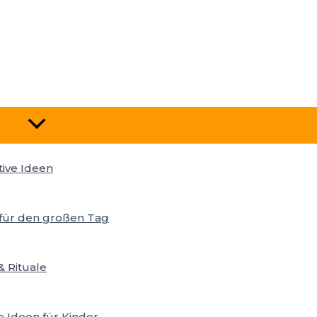
Menü
Umschalten
tive Ideen
s für den großen Tag
& Rituale
e Ideen für Kinder