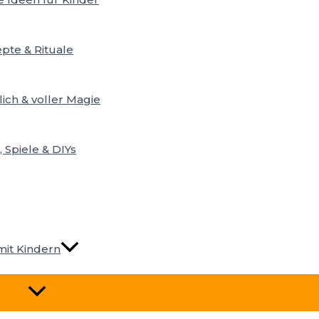
pte & Rituale
lich & voller Magie
 Spiele & DIYs
mit Kindern
Menü
Umschalten